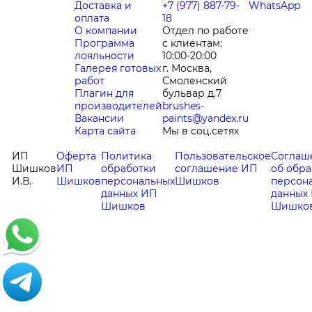
Доставка и
+7 (977) 887-79-
WhatsApp
оплата
18
О компании
Отдел по работе
Программа
с клиентам:
лояльности
10:00-20:00
Галерея готовых
г. Москва,
работ
Смоленский
Плагин для
бульвар д.7
производителей
brushes-
Вакансии
paints@yandex.ru
Карта сайта
Мы в соц.сетях
ИП
Оферта
Политика
Пользовательское
Соглаш
Шишков
ИП
обработки
соглашение ИП
об обра
И.В.
Шишков
персональных
Шишков
персон
данных ИП
данных
Шишков
Шишко