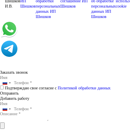
Шишков
ИП
обработки
соглашение ИП
об обработке
использ
И.В.
Шишков
персональных
Шишков
персональных
cookie
данных ИП
данных ИП
Шишков
Шишков
Заказать звонок
Подтверждаю свое согласие с
Политикой обработки данных
Отправить
Добавить работу