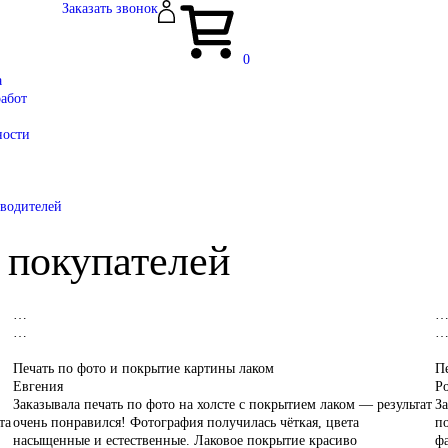
Заказать звонок
0
а
работ
ности
зводителей
 покупателей
…
…
Печать по фото и покрытие картины лаком
Пе
Евгения
Р
Заказывала печать по фото на холсте с покрытием лаком — результат
За
та
очень понравился! Фотография получилась чёткая, цвета
п
насыщенные и естественные. Лаковое покрытие красиво
фа