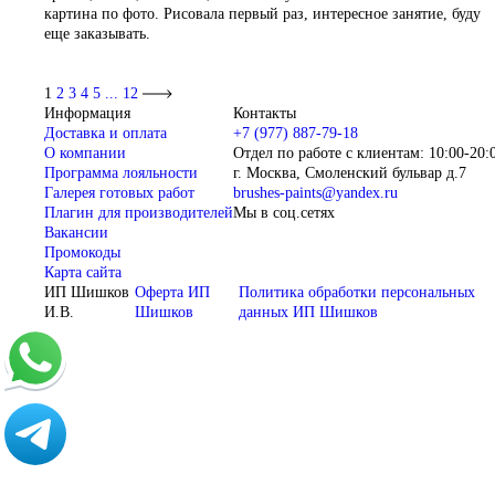
картина по фото. Рисовала первый раз, интересное занятие, буду
еще заказывать.
1
2
3
4
5
...
12
Информация
Контакты
Доставка и оплата
+7 (977) 887-79-18
О компании
Отдел по работе с клиентам: 10:00-20:
Программа лояльности
г. Москва, Смоленский бульвар д.7
Галерея готовых работ
brushes-paints@yandex.ru
Плагин для производителей
Мы в соц.сетях
Вакансии
Промокоды
Карта сайта
ИП Шишков
Оферта ИП
Политика обработки персональных
И.В.
Шишков
данных ИП Шишков