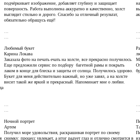
подчёркивает изображение, добавляет глубину и защищает
на
поверхность. Работа выполнена аккуратно и качественно, холст
вы
выглядит стильно и дорого. Спасибо за отличный результат,
ак
обязательно обращусь ещё!
…
…
Любимый букет
Ра
Карина Локава
л
Заказала фото на печать ечать на холсте, все прекрасно получилось.
М
Еще предложили сервис по подбору багетной рамы и покрыть
От
лаком в конце для блеска и защиты от солнца. Получилось здорово.
бу
Букет для меня действительно важный, но уже завял, а на холсте
висит такой же яркий и прекрасный. Напоминает мне о любви.
да
…
…
Ночной портрет
Пе
Артем
Та
Получил море удовольствия, раскрашивая портрет по своему
Пе
я
снимку: процесс увлекает, а итог радует глаз и отлично смотрится в
и