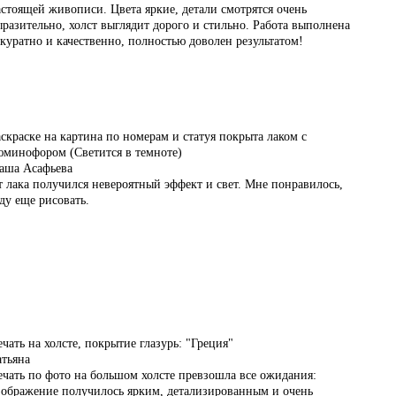
стоящей живописи. Цвета яркие, детали смотрятся очень
разительно, холст выглядит дорого и стильно. Работа выполнена
куратно и качественно, полностью доволен результатом!
…
…
скраске на картина по номерам и статуя покрыта лаком с
юминофором (Светится в темноте)
аша Асафьева
 лака получился невероятный эффект и свет. Мне понравилось,
ду еще рисовать.
…
…
чать на холсте, покрытие глазурь: "Греция"
тьяна
чать по фото на большом холсте превзошла все ожидания:
зображение получилось ярким, детализированным и очень