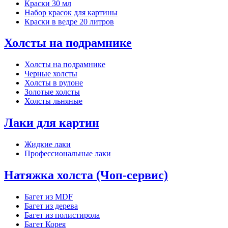
Краски 30 мл
Набор красок для картины
Краски в ведре 20 литров
Холсты на подрамнике
Холсты на подрамнике
Черные холсты
Холсты в рулоне
Золотые холсты
Холсты льняные
Лаки для картин
Жидкие лаки
Профессиональные лаки
Натяжка холста (Чоп-сервис)
Багет из MDF
Багет из дерева
Багет из полистирола
Багет Корея