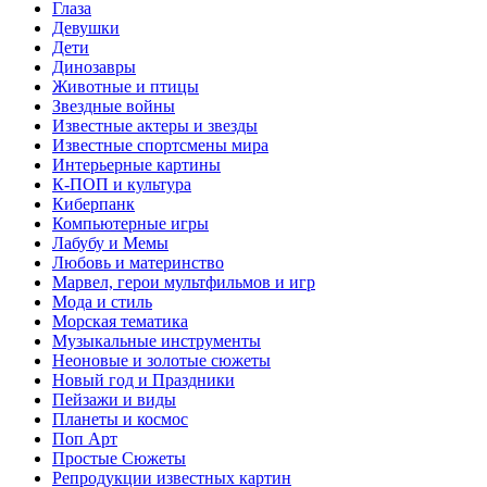
Глаза
Девушки
Дети
Динозавры
Животные и птицы
Звездные войны
Известные актеры и звезды
Известные спортсмены мира
Интерьерные картины
К-ПОП и культура
Киберпанк
Компьютерные игры
Лабубу и Мемы
Любовь и материнство
Марвел, герои мультфильмов и игр
Мода и стиль
Морская тематика
Музыкальные инструменты
Неоновые и золотые сюжеты
Новый год и Праздники
Пейзажи и виды
Планеты и космос
Поп Арт
Простые Сюжеты
Репродукции известных картин