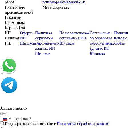
работ
brushes-paints@yandex.ru
Плагин для
Мы в соц.сетях
производителей
Вакансии
Промокоды
Карта сайта
ИП
Оферта
Политика
Пользовательское
Соглашение
Полити
Шишков
ИП
обработки
соглашение ИП
об обработке
использ
И.В.
Шишков
персональных
Шишков
персональных
cookie
данных ИП
данных ИП
Шишков
Шишков
Заказать звонок
Подтверждаю свое согласие с
Политикой обработки данных