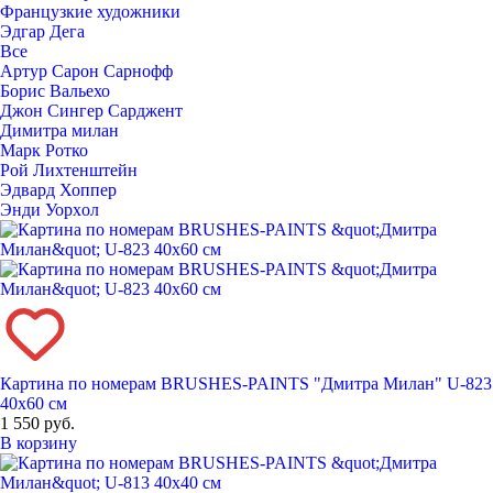
Французкие художники
Эдгар Дега
Все
Артур Сарон Сарнофф
Борис Вальехо
Джон Сингер Сарджент
Димитра милан
Марк Ротко
Рой Лихтенштейн
Эдвард Хоппер
Энди Уорxол
Картина по номерам BRUSHES-PAINTS "Дмитра Милан" U-823
40x60 см
1 550 руб.
В корзину